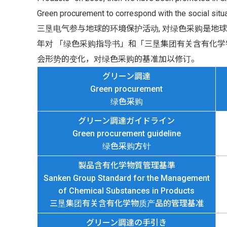
Green procurement to correspond with the social situa
三垦电气参与地球的环境保护活动, 对绿色采购是地球
年对 「绿色采购指导书」和「三垦集团有关含有化学
会形势的变化，对绿色采购的基准加以修订。
グリーン調達
Green procurement
绿色采购
グリーン調達ガイドライン
Green procurement guideline
绿色采购方针
製品含有化学物質管理基準
Sanken Group Standard for the Management
of Chemical Substances in Products
三垦集团有关含有化学物质产品的管理基准
グリーン調達の手引き