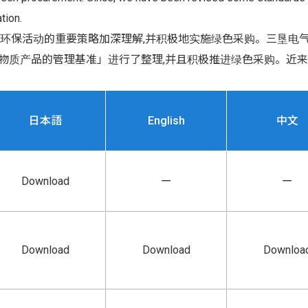
tion.
环保活动的重要策略加深理解,并积极地实施绿色采购。三垦电气于
物质产品的管理基准」进行了整理,并且积极推进绿色采购。近来
日本語
English
中文
Download
ー
ー
Download
Download
Downloa