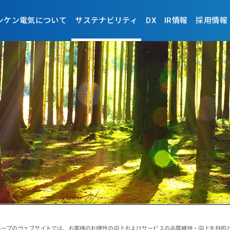
ンケン電気について
サステナビリティ
DX
IR情報
採用情報
グリーン調達
ープのウェブサイトでは、お客様の利便性の向上およびサービスの品質維持・向上を目的として