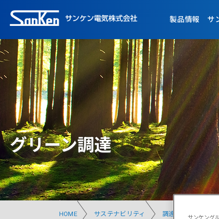
製品情報
サ
グリーン調達
HOME
サステナビリティ
調達マネジメント
サンケングル