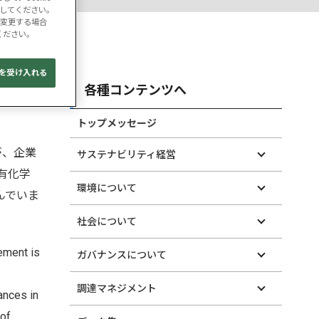
クしてください。
を変更する場合
ください。
e を受け入れる
各種コンテンツへ
トップメッセージ
が、企業
サステナビリティ経営
有化学
環境について
んでいま
社会について
rement is
ガバナンスについて
調達マネジメント
ances in
 of